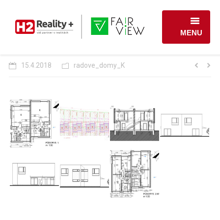
MENU
LOKALITA
15.4.2018
radove_domy_K
CENÍK A SITUACE
REFERENČNÍ STANDARDY
O NÁS
KONTAKT