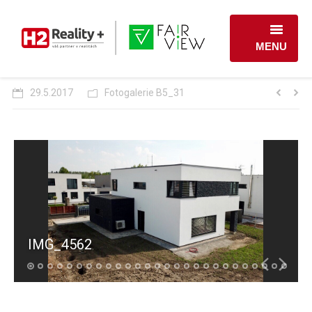
MENU
LOKALITA
29.5.2017
Fotogalerie B5_31
CENÍK A SITUACE
REFERENČNÍ STANDARDY
O NÁS
KONTAKT
IMG_4562